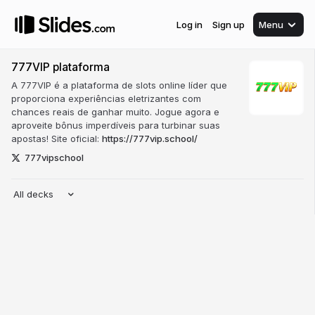
Log in
Sign up
Menu
777VIP plataforma
A 777VIP é a plataforma de slots online líder que
proporciona experiências eletrizantes com
chances reais de ganhar muito. Jogue agora e
aproveite bônus imperdíveis para turbinar suas
apostas! Site oficial:
https://777vip.school/
777vipschool
All decks