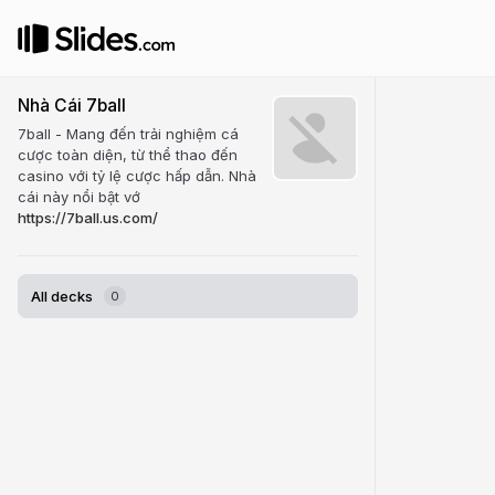
Nhà Cái 7ball
7ball - Mang đến trải nghiệm cá
cược toàn diện, từ thể thao đến
casino với tỷ lệ cược hấp dẫn. Nhà
cái này nổi bật vớ
https://7ball.us.com/
All decks
0