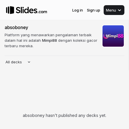
Log in
Sign up
Menu
absoboney
Platform yang menawarkan pengalaman terbaik
dalam hal ini adalah
Mimpi88
dengan koleksi gacor
terbaru mereka.
All decks
absoboney hasn't published any decks yet.