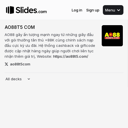
Log in
Sign up
Menu
AO88T5 COM
AO88 gây ấn tượng mạnh ngay từ những giây đầu
với gói thưởng tân thủ +88K cùng chính sách nạp
đầu cực kỳ ưu đãi. Hệ thống cashback và giftcode
được cập nhật hàng ngày giúp người chơi liên tục
nhận thêm giá trị, Website:
https://ao88t5.com/
ao88t5com
All decks