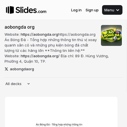
Log in
Sign up
Menu
aobongda org
Website:
https://aobongda.org
https://aobongda.org
Áo Bóng Đá - Tổng hợp những thông tin thú vị xoay
quanh sân cỏ và những phụ kiện bóng đá chất
lượng từ các hãng lớn **Thông tin liên hệ:**
Website:
https://aobongda.org/
Địa chỉ: 89 Đ. Hùng Vương,
Phường 4, Quận 10, TP.
aobongdaorg
All decks