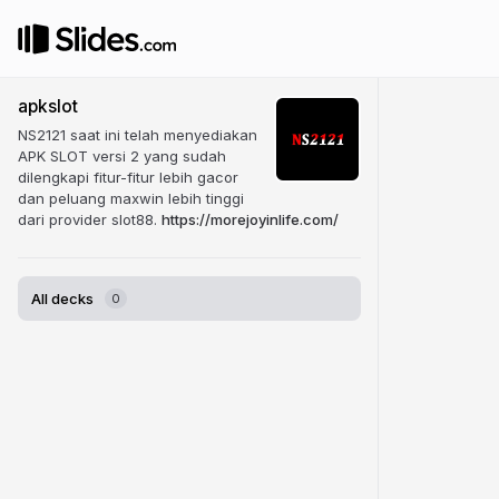
apkslot
NS2121 saat ini telah menyediakan
APK SLOT versi 2 yang sudah
dilengkapi fitur-fitur lebih gacor
dan peluang maxwin lebih tinggi
dari provider slot88.
https://morejoyinlife.com/
All decks
0