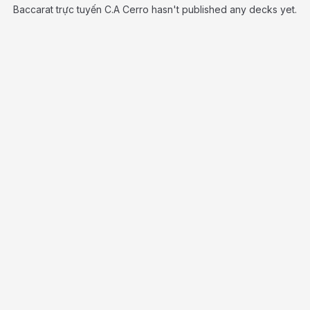
Baccarat trực tuyến C.A Cerro hasn't published any decks yet.