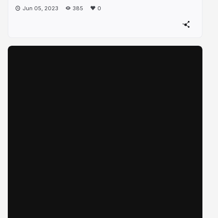
Jun 05, 2023
385
0