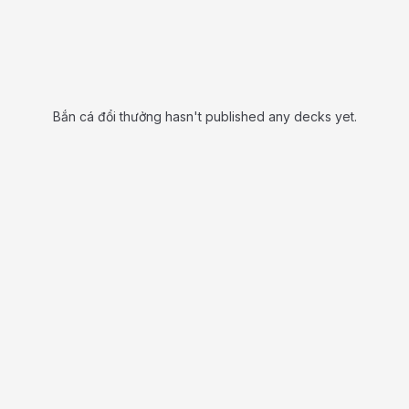
Bắn cá đổi thưởng hasn't published any decks yet.