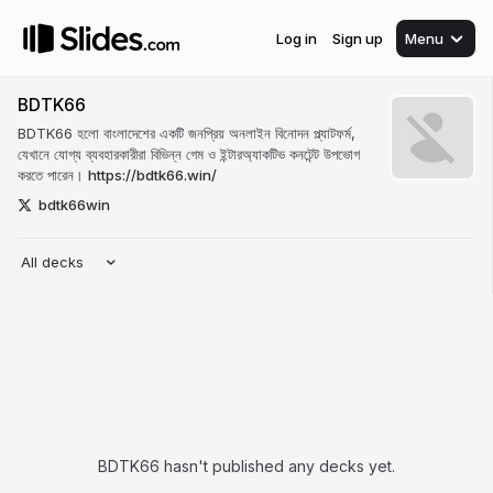
Log in
Sign up
Menu
BDTK66
BDTK66 হলো বাংলাদেশের একটি জনপ্রিয় অনলাইন বিনোদন প্ল্যাটফর্ম,
যেখানে যোগ্য ব্যবহারকারীরা বিভিন্ন গেম ও ইন্টারঅ্যাকটিভ কনটেন্ট উপভোগ
করতে পারেন।
https://bdtk66.win/
bdtk66win
All decks
BDTK66 hasn't published any decks yet.