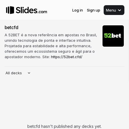
Log in
Sign up
Menu
betcfd
A 52BET é a nova referência em apostas no Brasil,
unindo tecnologia de ponta e interface intuitiva.
Projetada para estabilidade e alta performance,
oferecemos um ecossistema seguro e ágil para o
apostador moderno. Site:
https://52bet.cfd/
All decks
betcfd hasn't published any decks yet.