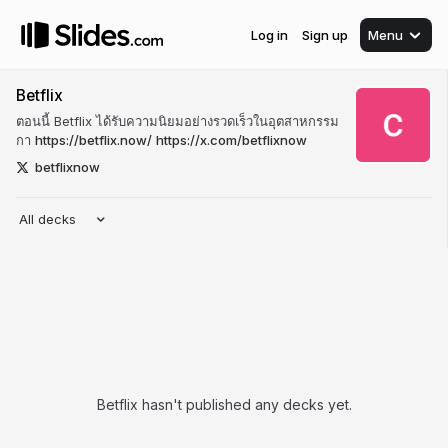
Log in
Sign up
Menu
Betflix
ตอนนี้ Betflix ได้รับความนิยมอย่างรวดเร็วในอุตสาหกรรม
กา
https://betflix.now/
https://x.com/betflixnow
betflixnow
All decks
Betflix hasn't published any decks yet.