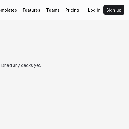
emplates
Features
Teams
Pricing
Log in
Sign up
ished any decks yet.