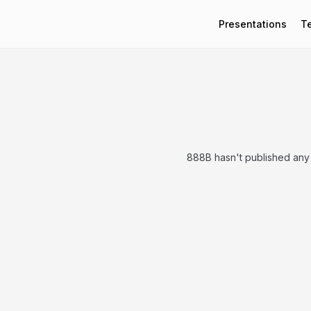
Presentations
T
888B hasn't published any