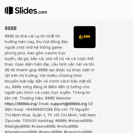
888B
888b là nhà cái uy tín nhất thị
trường hiện nay, thu hút đông đảo
người chơi nhờ hệ thống game
phong phú, bao gồm casino trực
tuyến, đá gà, bắn cá, slot nổ hũ và cá cược thể
thao. Giao diện hiện đại, cấu hình sắc nét và tốc
độ tải nhanh giúp 888B tạo được sự khác biệt rõ
rệt trên thị trường. Với nhiều chương trình
khuyến mãi hấp dẫn và chính sách bảo mật tối
ưu, 888b xứng đáng là điểm đến lý tưởng cho
người yêu thích cá cược trực tuyến. Thông tin
liên hệ: Thương hiệu: 888B Website:
https://888bb.ing/
Email:
support@888bb.ing
Số
điện thoại: +84989951288 Địa chỉ: 75 Nguyễn
Thị Minh Khai, Quận 1, TP. Hồ Chí Minh, Việt Nam
Zipcode: 700000 Hashtag: #888b #nhacai888b
#dangky888b #casino888b #nohu888b
#dagathomo888b #banca888b #trangchu888b