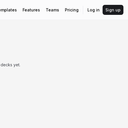
emplates
Features
Teams
Pricing
Log in
Sign up
 decks yet.