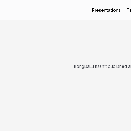
Presentations
T
BongDaLu hasn't published a