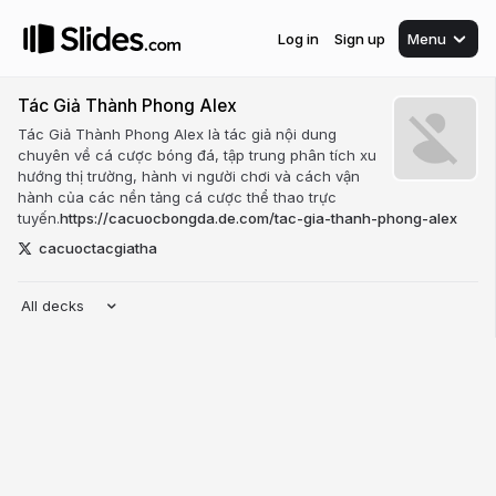
Log in
Sign up
Menu
Tác Giả Thành Phong Alex
Tác Giả Thành Phong Alex là tác giả nội dung
chuyên về cá cược bóng đá, tập trung phân tích xu
hướng thị trường, hành vi người chơi và cách vận
hành của các nền tảng cá cược thể thao trực
tuyến.
https://cacuocbongda.de.com/tac-gia-thanh-phong-alex
cacuoctacgiatha
All decks