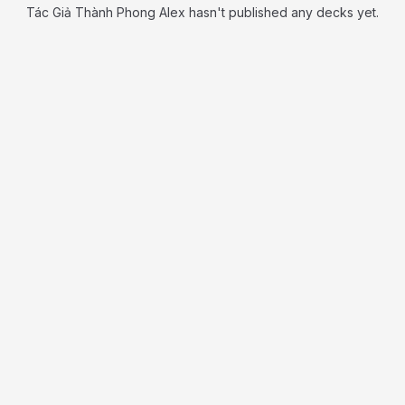
Tác Giả Thành Phong Alex hasn't published any decks yet.