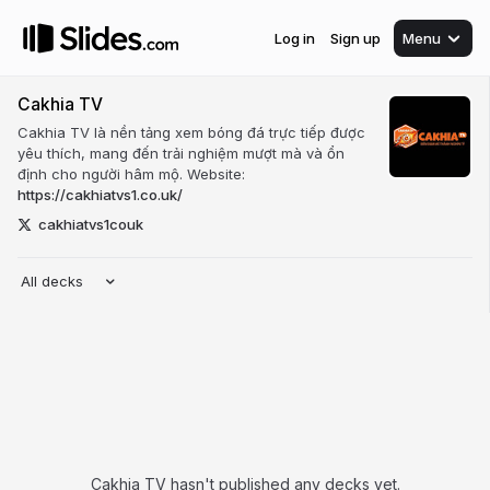
Log in
Sign up
Menu
Cakhia TV
Cakhia TV là nền tảng xem bóng đá trực tiếp được
yêu thích, mang đến trải nghiệm mượt mà và ổn
định cho người hâm mộ. Website:
https://cakhiatvs1.co.uk/
cakhiatvs1couk
All decks
Cakhia TV hasn't published any decks yet.