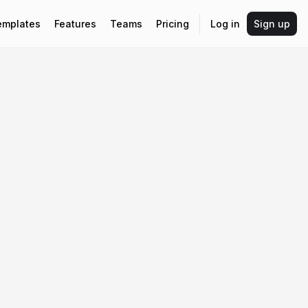
emplates
Features
Teams
Pricing
Log in
Sign up