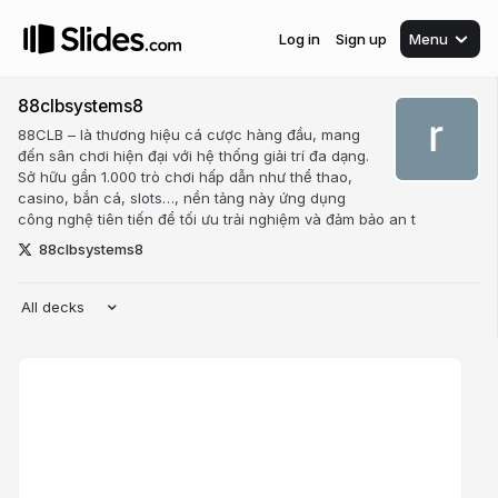
Log in
Sign up
Menu
88clbsystems8
88CLB – là thương hiệu cá cược hàng đầu, mang
đến sân chơi hiện đại với hệ thống giải trí đa dạng.
Sở hữu gần 1.000 trò chơi hấp dẫn như thể thao,
casino, bắn cá, slots…, nền tảng này ứng dụng
công nghệ tiên tiến để tối ưu trải nghiệm và đảm bảo an t
88clbsystems8
All decks