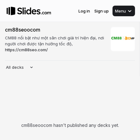
Log in
Sign up
Menu
cm88seoocom
CM88 nổi bật như một sân chơi giải trí hiện đại, nơi
người chơi được tận hưởng tốc độ,
https://cm88seo.com/
All decks
cm88seoocom hasn't published any decks yet.