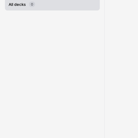
All decks
0