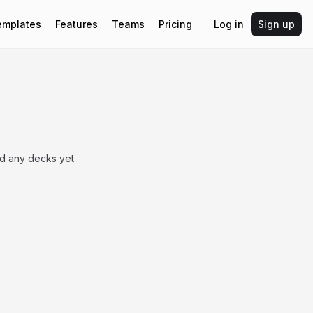
emplates
Features
Teams
Pricing
Log in
Sign up
d any decks yet.