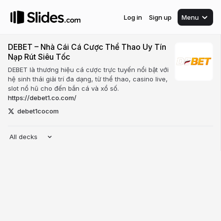
Log in
Sign up
Menu
DEBET – Nhà Cái Cá Cược Thể Thao Uy Tín
Nạp Rút Siêu Tốc
DEBET là thương hiệu cá cược trực tuyến nổi bật với
hệ sinh thái giải trí đa dạng, từ thể thao, casino live,
slot nổ hũ cho đến bắn cá và xổ số.
https://debet1.co.com/
debet1cocom
All decks