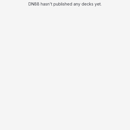
DN88 hasn't published any decks yet.