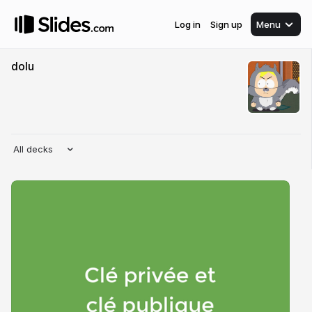
Log in
Sign up
Menu
dolu
All decks