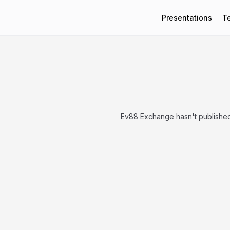
Presentations
T
Ev88 Exchange hasn't published