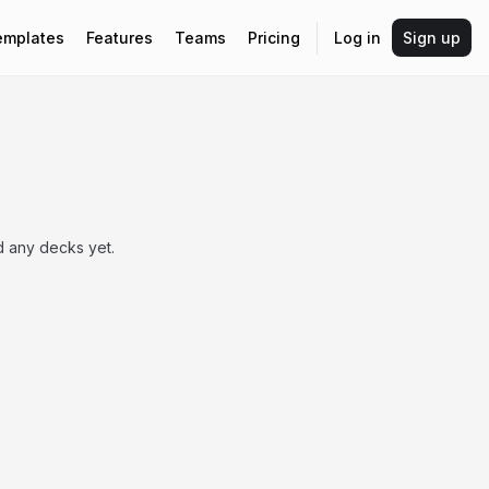
emplates
Features
Teams
Pricing
Log in
Sign up
 any decks yet.