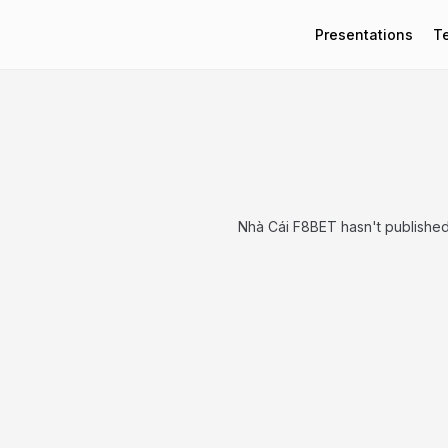
Presentations
T
Nhà Cái F8BET hasn't published