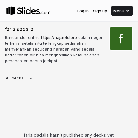
Log in
Sign up
Menu
faria dadalia
Bandar slot online
https://hajar4d.pro
dalam negeri
terkenal setelah itu terlengkap sedia akan
menyerahkan segudang harapan yang segala
bettor tanah air bisa menghasilkan kemungkinan
penghasilan bonus jackpot
All decks
faria dadalia hasn't published any decks yet.