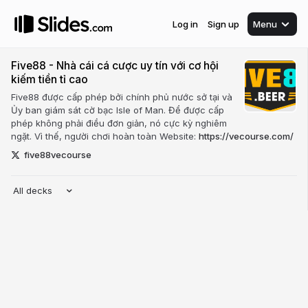
Log in
Sign up
Menu
Five88 - Nhà cái cá cược uy tín với cơ hội
kiếm tiền tỉ cao
Five88 được cấp phép bởi chính phủ nước sở tại và
Ủy ban giám sát cờ bạc Isle of Man. Để được cấp
phép không phải điều đơn giản, nó cực kỳ nghiêm
ngặt. Vì thế, người chơi hoàn toàn Website:
https://vecourse.com/
five88vecourse
All decks