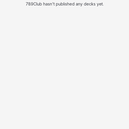
789Club hasn't published any decks yet.