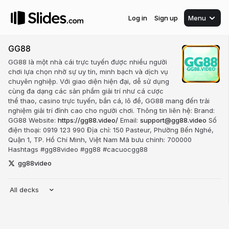
Log in
Sign up
Menu
GG88
GG88 là một nhà cái trực tuyến được nhiều người
chơi lựa chọn nhờ sự uy tín, minh bạch và dịch vụ
chuyên nghiệp. Với giao diện hiện đại, dễ sử dụng
cùng đa dạng các sản phẩm giải trí như cá cược
thể thao, casino trực tuyến, bắn cá, lô đề, GG88 mang đến trải
nghiệm giải trí đỉnh cao cho người chơi. Thông tin liên hệ: Brand:
GG88 Website:
https://gg88.video/
Email:
support@gg88.video
Số
điện thoại: 0919 123 990 Địa chỉ: 150 Pasteur, Phường Bến Nghé,
Quận 1, TP. Hồ Chí Minh, Việt Nam Mã bưu chính: 700000
Hashtags #gg88video #gg88 #cacuocgg88
gg88video
All decks