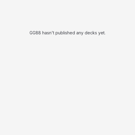
GG88 hasn't published any decks yet.