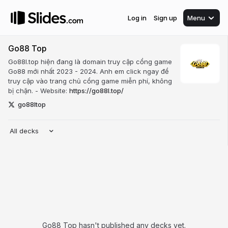
Log in
Sign up
Menu
Go88 Top
Go88l.top hiện đang là domain truy cập cổng game
Go88 mới nhất 2023 - 2024. Anh em click ngay để
truy cập vào trang chủ cổng game miễn phí, không
bị chặn. - Website:
https://go88l.top/
go88ltop
All decks
Go88 Top hasn't published any decks yet.