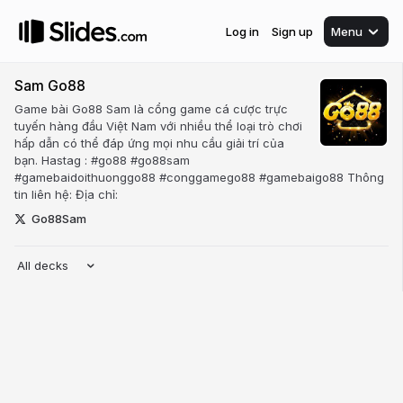
Log in
Sign up
Menu
Sam Go88
Game bài Go88 Sam là cổng game cá cược trực
tuyến hàng đầu Việt Nam với nhiều thể loại trò chơi
hấp dẫn có thể đáp ứng mọi nhu cầu giải trí của
bạn. Hastag : #go88 #go88sam
#gamebaidoithuonggo88 #conggamego88 #gamebaigo88 Thông
tin liên hệ: Địa chỉ:
Go88Sam
All decks