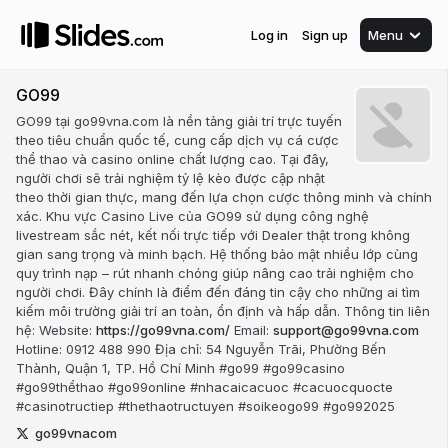
Log in
Sign up
Menu
GO99
GO99 tại go99vna.com là nền tảng giải trí trực tuyến
theo tiêu chuẩn quốc tế, cung cấp dịch vụ cá cược
thể thao và casino online chất lượng cao. Tại đây,
người chơi sẽ trải nghiệm tỷ lệ kèo được cập nhật
theo thời gian thực, mang đến lựa chọn cược thông minh và chính
xác. Khu vực Casino Live của GO99 sử dụng công nghệ
livestream sắc nét, kết nối trực tiếp với Dealer thật trong không
gian sang trọng và minh bạch. Hệ thống bảo mật nhiều lớp cùng
quy trình nạp – rút nhanh chóng giúp nâng cao trải nghiệm cho
người chơi. Đây chính là điểm đến đáng tin cậy cho những ai tìm
kiếm môi trường giải trí an toàn, ổn định và hấp dẫn. Thông tin liên
hệ: Website:
https://go99vna.com/
Email:
support@go99vna.com
Hotline: 0912 488 990 Địa chỉ: 54 Nguyễn Trãi, Phường Bến
Thành, Quận 1, TP. Hồ Chí Minh #go99 #go99casino
#go99thểthao #go99online #nhacaicacuoc #cacuocquocte
#casinotructiep #thethaotructuyen #soikeogo99 #go992025
go99vnacom