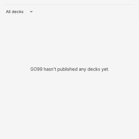
All decks
GO99 hasn't published any decks yet.