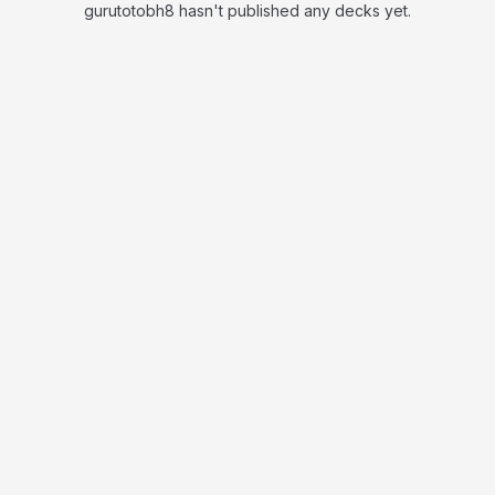
gurutotobh8 hasn't published any decks yet.