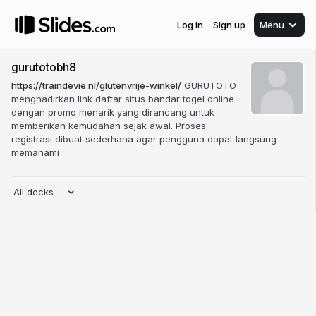
Log in
Sign up
Menu
gurutotobh8
https://traindevie.nl/glutenvrije-winkel/
GURUTOTO
menghadirkan link daftar situs bandar togel online
dengan promo menarik yang dirancang untuk
memberikan kemudahan sejak awal. Proses
registrasi dibuat sederhana agar pengguna dapat langsung
memahami
All decks