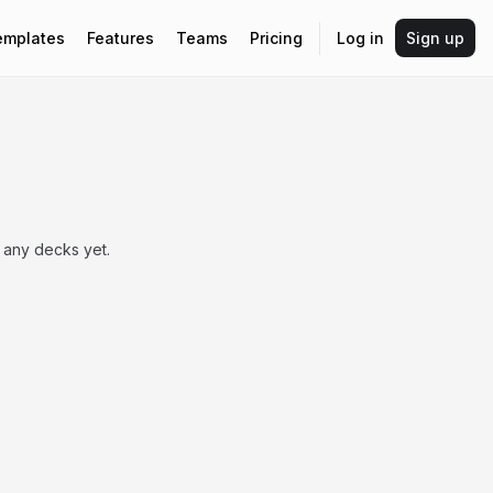
emplates
Features
Teams
Pricing
Log in
Sign up
 any decks yet.