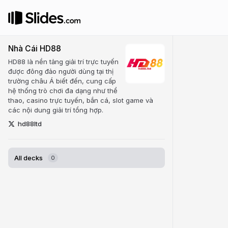
Nhà Cái HD88
HD88 là nền tảng giải trí trực tuyến
được đông đảo người dùng tại thị
trường châu Á biết đến, cung cấp
hệ thống trò chơi đa dạng như thể
thao, casino trực tuyến, bắn cá, slot game và
các nội dung giải trí tổng hợp.
hd88ltd
All decks
0