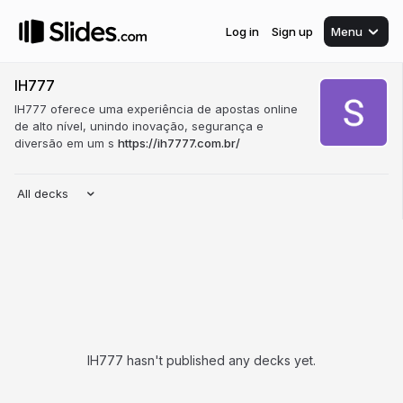
Log in
Sign up
Menu
IH777
IH777 oferece uma experiência de apostas online
de alto nível, unindo inovação, segurança e
diversão em um s
https://ih7777.com.br/
All decks
IH777 hasn't published any decks yet.