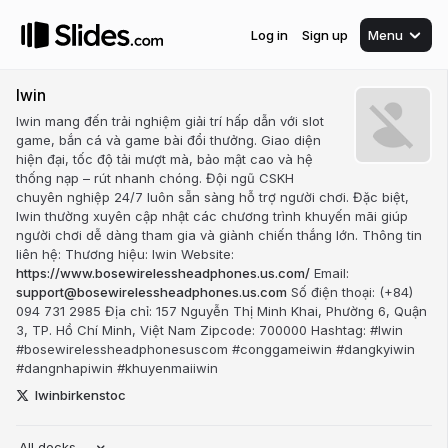
Log in
Sign up
Menu
Iwin
Iwin mang đến trải nghiệm giải trí hấp dẫn với slot
game, bắn cá và game bài đổi thưởng. Giao diện
hiện đại, tốc độ tải mượt mà, bảo mật cao và hệ
thống nạp – rút nhanh chóng. Đội ngũ CSKH
chuyên nghiệp 24/7 luôn sẵn sàng hỗ trợ người chơi. Đặc biệt,
Iwin thường xuyên cập nhật các chương trình khuyến mãi giúp
người chơi dễ dàng tham gia và giành chiến thắng lớn. Thông tin
liên hệ: Thương hiệu: Iwin Website:
https://www.bosewirelessheadphones.us.com/
Email:
support@bosewirelessheadphones.us.com
Số điện thoại: (+84)
094 731 2985 Địa chỉ: 157 Nguyễn Thị Minh Khai, Phường 6, Quận
3, TP. Hồ Chí Minh, Việt Nam Zipcode: 700000 Hashtag: #Iwin
#bosewirelessheadphonesuscom #conggameiwin #dangkyiwin
#dangnhapiwin #khuyenmaiiwin
Iwinbirkenstoc
All decks