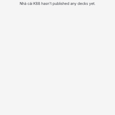
Nhà cái K88 hasn't published any decks yet.