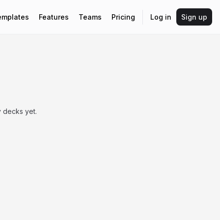
emplates
Features
Teams
Pricing
Log in
Sign up
y decks yet.