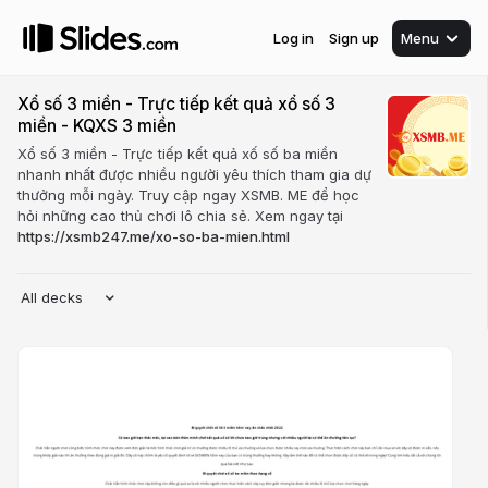
Log in
Sign up
Menu
Xổ số 3 miền - Trực tiếp kết quả xổ số 3
miền - KQXS 3 miền
Xổ số 3 miền - Trực tiếp kết quả xố số ba miền
nhanh nhất được nhiều người yêu thích tham gia dự
thưởng mỗi ngày. Truy cập ngay XSMB. ME để học
hỏi những cao thủ chơi lô chia sẻ. Xem ngay tại
https://xsmb247.me/xo-so-ba-mien.html
All decks