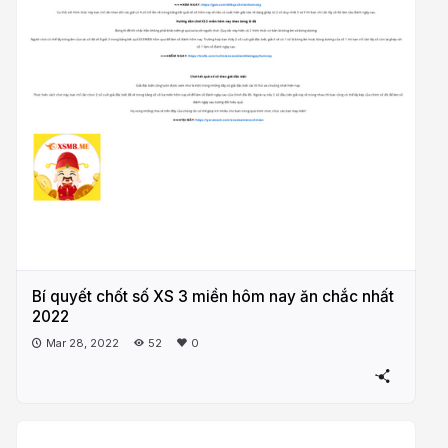
Bí quyết chốt số XS 3 miền hôm nay ăn chắc nhất
2022
Mar 28, 2022
52
0