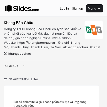
Log in
Sign up
Menu
Khang Bảo Châu
Công ty TNHH Khang Bảo Châu chuyên sản xuất và
phân phối các loại bột đá, đát hạt nguyên liệu và
đá phụ gia công nghiệp.Hotline: 09155.01955 -
Website:
https://khangbaochau.vn
- Địa chỉ: Thung
Mơ, Thanh Thủy, Thanh Liêm, Hà Nam. #khangbaochau, #dahat
khangbaochau
All decks
Newest first