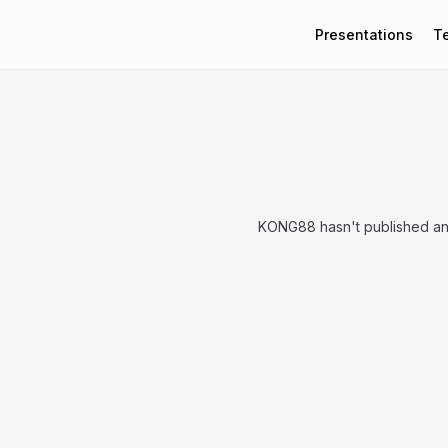
Presentations
T
KONG88 hasn't published an