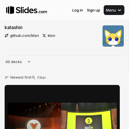
Log in
Sign up
Menu
katashin
github.com/ktsn
ktsn
All decks
Newest first