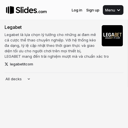
Log in
Sign up
Menu
Legabet
Legabet là lựa chọn lý tưởng cho những ai đam mê
cá cược thể thao chuyên nghiệp. Với hệ thống kèo
đa dạng, tỷ lệ cập nhật theo thời gian thực và giao
diện tối ưu cho người chơi trên mọi thiết bị,
LEGABET mang đến trải nghiệm mượt mà và chuẩn xác tro
legabetitcom
All decks