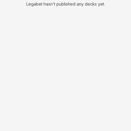
Legabet hasn't published any decks yet.