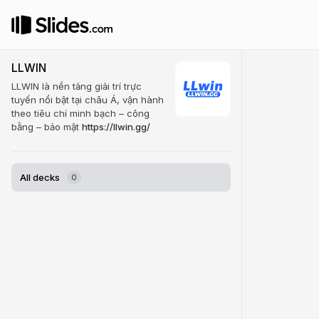
LLWIN
LLWIN là nền tảng giải trí trực
tuyến nổi bật tại châu Á, vận hành
theo tiêu chí minh bạch – công
bằng – bảo mật
https://llwin.gg/
All decks
0