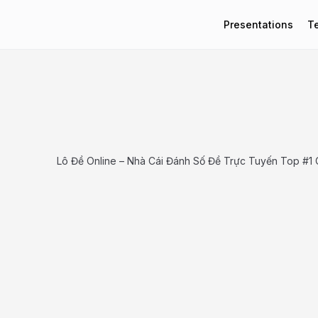
Presentations
T
Lô Đề Online – Nhà Cái Đánh Số Đề Trực Tuyến Top #1 C