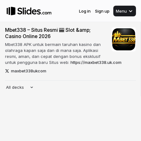
Log in
Sign up
Menu
Mbet338 – Situs Resmi 🎰 Slot &amp;
Casino Online 2026
Mbet338 APK untuk bermain taruhan kasino dan
olahraga kapan saja dan di mana saja. Aplikasi
resmi, aman, dan cepat dengan bonus eksklusif
untuk pengguna baru Situs web:
https://maxbet338.uk.com
maxbet338ukcom
All decks