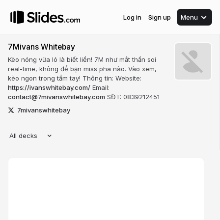
Log in
Sign up
Menu
7Mivans Whitebay
Kèo nóng vừa ló là biết liền! 7M như mắt thần soi
real-time, không để bạn miss pha nào. Vào xem,
kèo ngon trong tầm tay! Thông tin: Website:
https://ivanswhitebay.com/
Email:
contact@7mivanswhitebay.com
SĐT: 0839212451
7mivanswhitebay
All decks