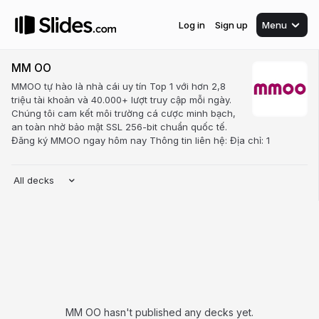
Log in
Sign up
Menu
MM OO
MMOO tự hào là nhà cái uy tín Top 1 với hơn 2,8
triệu tài khoản và 40.000+ lượt truy cập mỗi ngày.
Chúng tôi cam kết môi trường cá cược minh bạch,
an toàn nhờ bảo mật SSL 256-bit chuẩn quốc tế.
Đăng ký MMOO ngay hôm nay Thông tin liên hệ: Địa chỉ: 1
All decks
MM OO hasn't published any decks yet.