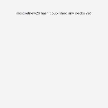
mostbetnew26 hasn't published any decks yet.